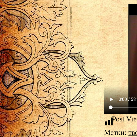
Post Vi
Метки:
тв