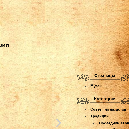
зии
Страницы
Музей
Категории
Совет Гимназистов
Традиции
Последний зво