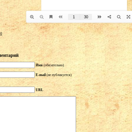
20
ментарий
Имя
(обязательно)
E-mail
(не публикуется)
URL