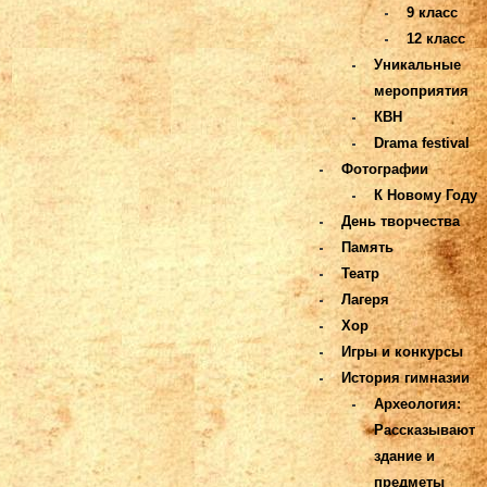
9 класс
12 класс
Уникальные
мероприятия
КВН
Drama festival
Фотографии
К Новому Году
День творчества
Память
Театр
Лагеря
Хор
Игры и конкурсы
История гимназии
Археология:
Рассказывают
здание и
предметы