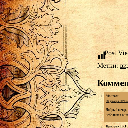
Post Vi
Метки:
ви
Коммен
Мангал
:
28 декабря 2020 в
Добрый вечер, 
небольшая оши
Призрак РКГ
: