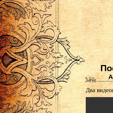
По
А
Два видео