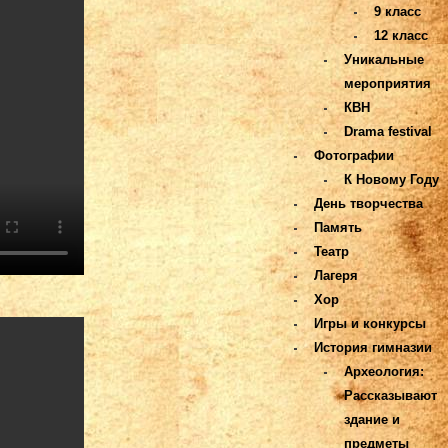
9 класс
12 класс
Уникальные
мероприятия
КВН
Drama festival
Фотографии
К Новому Году
День творчества
Память
Театр
Лагеря
Хор
Игры и конкурсы
История гимназии
Археология:
Рассказывают
здание и
предметы