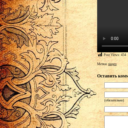
Post Views:
454
Метки:
видео
Оставить ком
(обязательно)