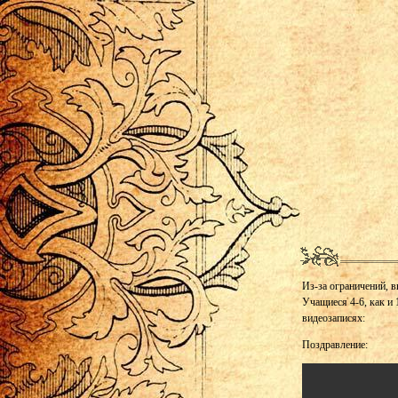
Из-за ограничений, в
Учащиеся 4-6, как и 
видеозаписях:
Поздравление: