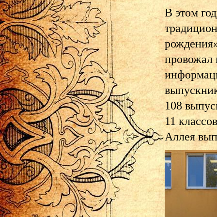
В этом го
традицион
рождения»
провожал 
информаци
выпускник
108 выпус
11 классов
Аллея вып